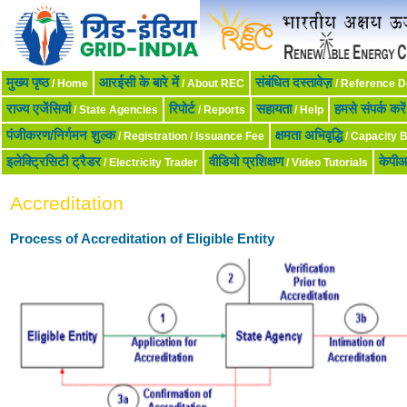
मुख्‍य पृष्‍ठ
आरईसी के बारे में
संबंधित दस्तावेज़
/ Home
/ About REC
/ Reference 
राज्य एजेंसियां
रिपोर्ट
सहायता
हमसे संपर्क करें
/ State Agencies
/ Reports
/ Help
पंजीकरण/निर्गमन शुल्क
क्षमता अभिवृद्धि
/ Registration / Issuance Fee
/ Capacity B
इलेक्ट्रिसिटी ट्रैडर
वीडियो प्रशिक्षण
केपी
/ Electricity Trader
/ Video Tutorials
Accreditation
Process of Accreditation of Eligible Entity